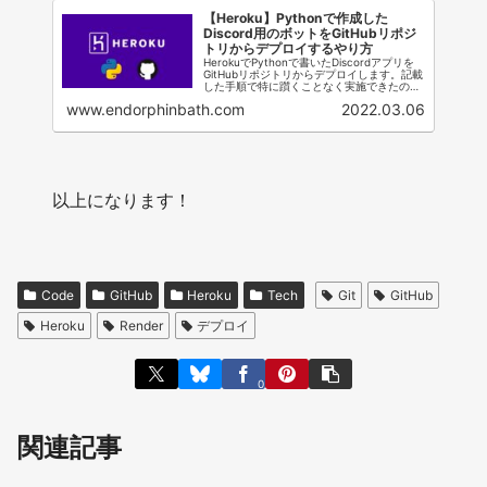
【Heroku】Pythonで作成した
Discord用のボットをGitHubリポジ
トリからデプロイするやり方
HerokuでPythonで書いたDiscordアプリを
GitHubリポジトリからデプロイします。記載
した手順で特に躓くことなく実施できたの
で、ご参考ください。
www.endorphinbath.com
2022.03.06
以上になります！
Code
GitHub
Heroku
Tech
Git
GitHub
Heroku
Render
デプロイ
0
関連記事