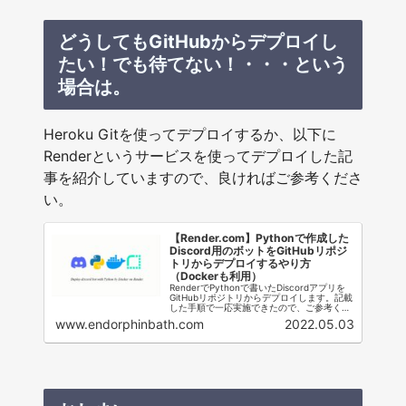
どうしてもGitHubからデプロイし
たい！でも待てない！・・・という
場合は。
Heroku Gitを使ってデプロイするか、以下に
Renderというサービスを使ってデプロイした記
事を紹介していますので、良ければご参考くださ
い。
【Render.com】Pythonで作成した
Discord用のボットをGitHubリポジ
トリからデプロイするやり方
（Dockerも利用）
RenderでPythonで書いたDiscordアプリを
GitHubリポジトリからデプロイします。記載
した手順で一応実施できたので、ご参考くだ
さい。Dockerも使いました。
www.endorphinbath.com
2022.05.03