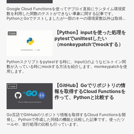
Google Cloud Functionsを使ってデプロイ直前にランタイム環境変
数を利用した関数のテストができない事象に関する記事です。
PythonとGoでテストしましたが一部のキーの環境変数以外は取得で
きませんでした。
【Python】inputを使った処理を
Code
pytestでunittestしたい
（monkeypatchでmockする）
Pythonスクリプトをpytestする時に、input()のようなビルトイン関
数が入っている時にmockする方法を紹介します。monkeypatchを使
用します。
【GitHub】Goでリポジトリの情
Code
報を取得するCloud Functionsを
作って、Pythonと比較する
Go言語でGitHubのリポジトリ情報を取得するCloud Functionsを開
発し、Pythonで作成した同様の機能と比較した記事です。使ったツ
ールや、並行処理の比較も行っています。