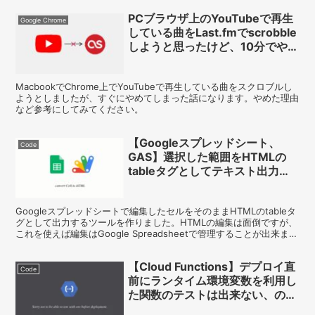
PCブラウザ上のYouTubeで再生
Google Chrome
している曲をLast.fmでscrobble
しようと思ったけど、10分でやめ
た話
MacbookでChrome上でYouTubeで再生している曲をスクロブルし
ようとしましたが、すぐにやめてしまった話になります。やめた理由
など参考にしてみてください。
【Googleスプレッドシート、
Code
GAS】選択した範囲をHTMLの
tableタグとしてテキスト出力す
る
Googleスプレッドシートで編集したセルをそのままHTMLのtableタ
グとして出力するツールを作りました。HTMLの編集は面倒ですが、
これを使えば編集はGoogle Spreadsheetで管理することが出来ま
す。
【Cloud Functions】デプロイ直
Code
前にランタイム環境変数を利用し
た関数のテストは出来ない、のか
もしれない