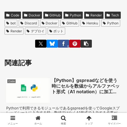
Code
Docker
GitHub
Python
Render
Tech
bot
Discord
Docker
GitHub
Heroku
Python
Render
デプロイ
ボット
0
関連記事
【Python】gspreadなどを使う
Code
時にセルを数値からアルファベッ
ト形式（A1 notation）に加工す
る
Pythonで利用できるモジュールであるgspreadを使ってGoogleスプ
レッドシートに入力する時、数値ではなくA1形式で入力する必要が
あります。数値からアルファベットにするスクリプトを掲載します。
メニュー
ホーム
検索
トップ
サイドバー