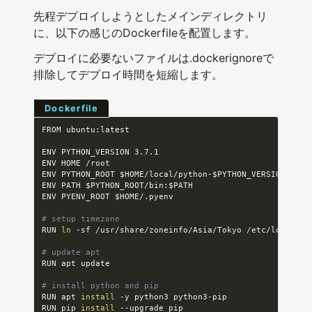
先程デプロイしようとしたメインディレクトリ
に、以下の感じのDockerfileを配置します。
デプロイに必要ないファイルは.dockerignoreで
排除してデプロイ時間を短縮します。
Dockerfile
FROM ubuntu:latest

ENV PYTHON_VERSION 3.7.1

ENV HOME /root

ENV PYTHON_ROOT 
$HOME
/local/python-
$PYTHON_VERSION
ENV PATH 
$PYTHON_ROOT
/bin:
$PATH
ENV PYENV_ROOT 
$HOME
/.pyenv

# setup timezone
RUN 
ln
 -sf /usr/share/zoneinfo/Asia/Tokyo /etc/localtime
# update apt
RUN apt update

# install python and pip
RUN apt 
install
 -y python3 python3-pip

RUN pip 
install
 --upgrade pip
