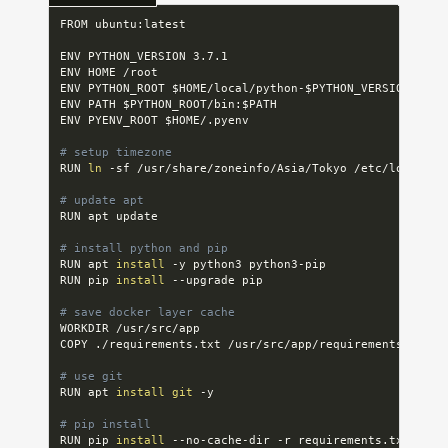
FROM ubuntu:latest

ENV PYTHON_VERSION 3.7.1

ENV HOME /root

ENV PYTHON_ROOT 
$HOME
/local/python-
$PYTHON_VERSION
ENV PATH 
$PYTHON_ROOT
/bin:
$PATH
ENV PYENV_ROOT 
$HOME
/.pyenv

# setup timezone
RUN 
ln
 -sf /usr/share/zoneinfo/Asia/Tokyo /etc/localtime
# update apt
RUN apt update

# install python and pip
RUN apt 
install
 -y python3 python3-pip

RUN pip 
install
 --upgrade pip

# save docker layer cache
WORKDIR /usr/src/app

COPY ./requirements.txt /usr/src/app/requirements.txt

# use git
RUN apt 
install
git
 -y

# pip install
RUN pip 
install
 --no-cache-dir -r requirements.txt
