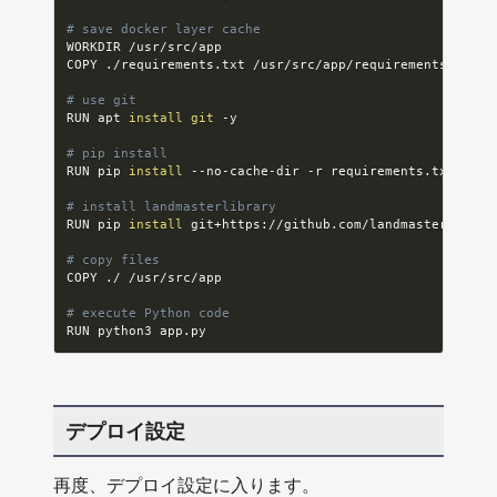
# save docker layer cache
WORKDIR /usr/src/app

COPY ./requirements.txt /usr/src/app/requirements.txt

# use git
RUN apt 
install
git
 -y

# pip install
RUN pip 
install
 --no-cache-dir -r requirements.txt

# install landmasterlibrary
RUN pip 
install
 git+https://github.com/landmaster135/lan
# copy files
COPY ./ /usr/src/app

# execute Python code
デプロイ設定
再度、デプロイ設定に入ります。