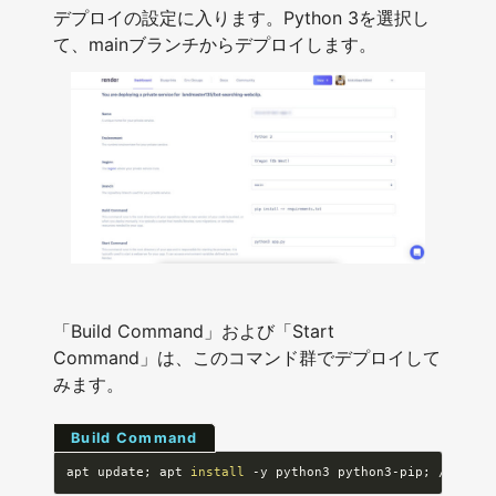
デプロイの設定に入ります。Python 3を選択し
て、mainブランチからデプロイします。
「Build Command」および「Start
Command」は、このコマンド群でデプロイして
みます。
Build Command
apt update
;
 apt 
install
 -y python3 python3-pip
;
 /opt/re