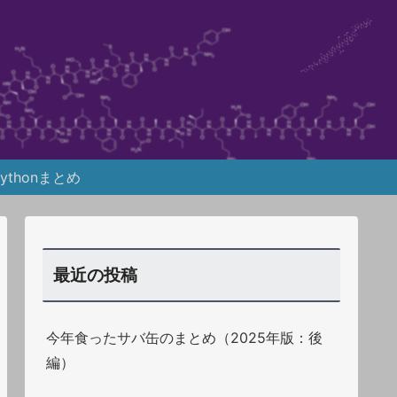
Pythonまとめ
最近の投稿
今年食ったサバ缶のまとめ（2025年版：後
編）