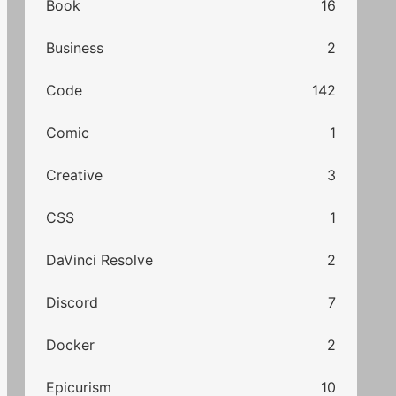
Book
16
Business
2
Code
142
Comic
1
Creative
3
CSS
1
DaVinci Resolve
2
Discord
7
Docker
2
Epicurism
10