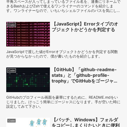
半角スペースが入ってしまっているファイル名を、連番にリネームで
きるBashおよびZshで使えるワンライナーのコマンドを紹介しま
す。ワンライナーなので、いちいちシェルファイルのパスを気にした
りする必要がありません。
【JavaScript】Errorタイプのオ
Code
ブジェクトかどうかを判定する
JavaScriptで渡した値がErrorオブジェクトかどうかを判定する関数
が見つからなかったので、僕が書いたものを紹介します。
【GitHub】「github-readme-
Code
stats」と「github-profile-
trophy」でGitHubをゴージャス
に見せる
GitHubのプロフィール画面を豪華にするために、README.mdをい
じりました。けっこう簡単にゴージャスになります。手が空いた時に
設定してみて下さい。
【バッチ、Windows】フォルダ
Code
をコピーしまくりたいときに便利