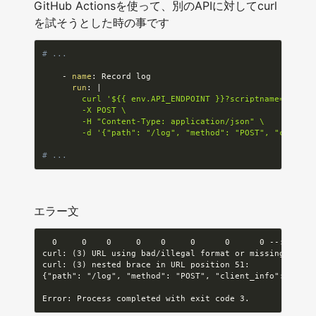
GitHub Actionsを使って、別のAPIに対してcurl
を試そうとした時の事です
# ...
-
name
:
 Record log

run
:
|
        curl '${{ env.API_ENDPOINT }}?scriptname=${{ en
        -X POST \

        -H "Content-Type: application/json" \

        -d '{"path": "/log", "method": "POST", "client_
# ...
エラー文
  0     0    0     0    0     0      0      0 --:--:-- 
curl: (3) URL using bad/illegal format or missing URL

curl: (3) nested brace in URL position 51:

{"path": "/log", "method": "POST", "client_info": {"id":
                                                  ^

Error: Process completed with exit code 3.