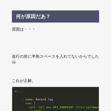
何が原因だあ？
原因は・・・
改行の前に半角スペースを入れてないからでした
🐽
これが正解。
# ...
-
name
:
 Record log

run
:
|
        curl '${{ env.API_ENDPOINT }}?scriptname=${{ en