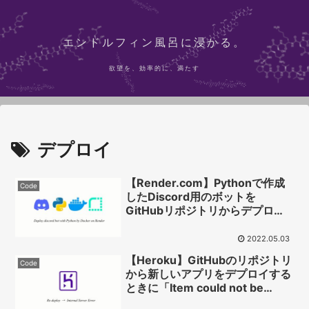
エンドルフィン風呂に浸かる。
欲望を、効率的に、満たす
デプロイ
【Render.com】Pythonで作成
Code
したDiscord用のボットを
GitHubリポジトリからデプロイ
するやり方（Dockerも利用）
2022.05.03
【Heroku】GitHubのリポジトリ
Code
から新しいアプリをデプロイする
ときに「Item could not be
retrieved: Internal Server