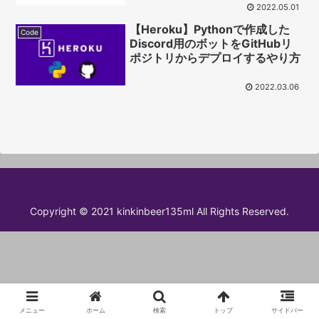
Error」が出た場合
2022.05.01
【Heroku】Pythonで作成した
Code
Discord用のボットをGitHubリ
ポジトリからデプロイするやり方
2022.03.06
Copyright © 2021 kinkinbeer135ml All Rights Reserved.
メニュー
ホーム
検索
トップ
サイドバー