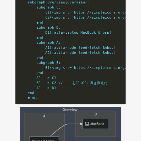
    subgraph Overview[Overview];
        subgraph C;
            C1[<img src='https://simpleicons.org/icons/
            C2(<img src='https://simpleicons.org/icons/
        end
        subgraph D;
            D1[fa:fa-laptop MacBook &nbsp]
        end
        subgraph A;
            A1[fab:fa-node feed-fetch &nbsp]
            A2[fab:fa-node feed-fetch &nbsp]
        end
        subgraph B;
            B1(<img src='https://simpleicons.org/icons/
        end
        A1 --> C1
        B1 --> C2 // ここをC1→C2に書き換えた。
        A1 --> D1
    end
    # 略...