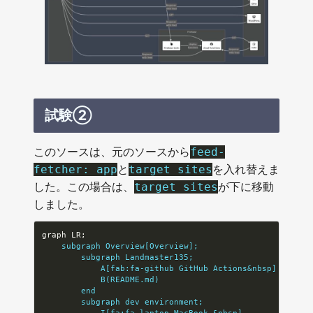
試験②
このソースは、元のソースから
feed-
と
を入れ替えま
fetcher: app
target sites
した。この場合は、
が下に移動
target sites
しました。
    subgraph Overview[Overview];
        subgraph Landmaster135;
            A[fab:fa-github GitHub Actions&nbsp]
            B(README.md)
        end
        subgraph dev environment;