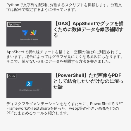
Pythonで文字列を配列に分割するスクリプトを掲載します。分割文
字は配列で指定するように作っています。
【GAS】AppSheetでグラフを描
AppSheet
くために数値データを線形補間す
る
AppSheetで折れ線チャートを描くと、空欄の値は0に判定されてし
まいます。場合によってはグラフが見にくくなる原因にもなります。
そこで、値がないセルにデータを補間する方法を書きました。
【PowerShell】ただ画像をPDF
Code
として結合したいだけなのに沼っ
た話
ディスクフラグメンテーションをなくすために、PowerShellで.NET
FrameworkのiTextSharpを使った、webp等の小さい画像を1つの
PDFにまとめるツールを紹介します。