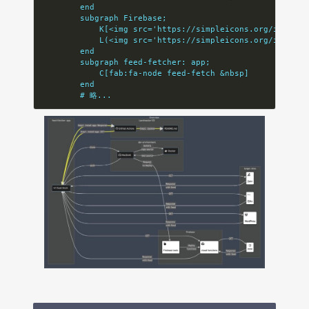
        end
        subgraph Firebase;
            K[<img src='https://simpleicons.org/icons/f
            L(<img src='https://simpleicons.org/icons/g
        end
        subgraph feed-fetcher: app;
            C[fab:fa-node feed-fetch &nbsp]
        end
        # 略...