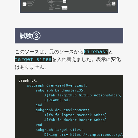
試験③
このソースは、元のソースから
と
Firebase
を入れ替えました。表示に変化
target sites
はありません。
    subgraph Overview[Overview];
        subgraph Landmaster135;
            A[fab:fa-github GitHub Actions&nbsp]
            B(README.md)
        end
        subgraph dev environment;
            I[fa:fa-laptop MacBook &nbsp]
            J[fab:fa-docker Docker &nbsp]
        end
        subgraph target sites;
            D(<img src='https://simpleicons.org/icons/z