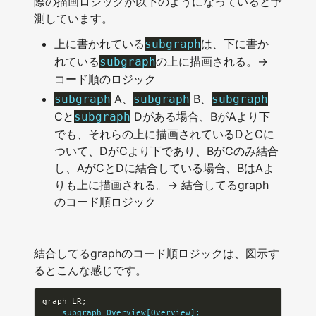
際の描画ロジックが以下のようになっていると予
測しています。
上に書かれている
は、下に書か
subgraph
れている
の上に描画される。→
subgraph
コード順のロジック
A、
B、
subgraph
subgraph
subgraph
Cと
Dがある場合、BがAより下
subgraph
でも、それらの上に描画されているDとCに
ついて、DがCより下であり、BがCのみ結合
し、AがCとDに結合している場合、BはAよ
りも上に描画される。→ 結合してるgraph
のコード順ロジック
結合してるgraphのコード順ロジックは、図示す
るとこんな感じです。
    subgraph Overview[Overview];