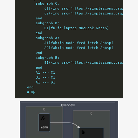
        subgraph C;
            C1[<img src='https://simpleicons.org/icons/
            C2(<img src='https://simpleicons.org/icons/
        end
        subgraph D;
            D1[fa:fa-laptop MacBook &nbsp]
        end
        subgraph A;
            A1[fab:fa-node feed-fetch &nbsp]
            A2[fab:fa-node feed-fetch &nbsp]
        end
        subgraph B;
            B1(<img src='https://simpleicons.org/icons/
        end
        A1 --> C1
        B1 --> C1
        A1 --> D1
    end
    # 略...