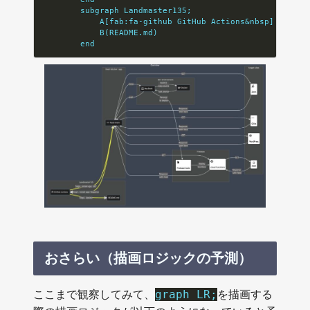
        subgraph Landmaster135;
            A[fab:fa-github GitHub Actions&nbsp]
            B(README.md)
        end
おさらい（描画ロジックの予測）
ここまで観察してみて、
を描画する
graph LR;