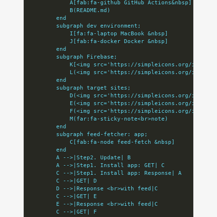
            A[fab:fa-github GitHub Actions&nbsp]
            B(README.md)
        end
        subgraph dev environment;
            I[fa:fa-laptop MacBook &nbsp]
            J[fab:fa-docker Docker &nbsp]
        end
        subgraph Firebase;
            K[<img src='https://simpleicons.org/icons/f
            L(<img src='https://simpleicons.org/icons/g
        end
        subgraph target sites;
            D(<img src='https://simpleicons.org/icons/z
            E(<img src='https://simpleicons.org/icons/q
            F(<img src='https://simpleicons.org/icons/w
            M(far:fa-sticky-note<br>note)
        end
        subgraph feed-fetcher: app;
            C[fab:fa-node feed-fetch &nbsp]
        end
        A -->|Step2. Update| B
        A -->|Step1. Install app: GET| C
        C -->|Step1. Install app: Response| A
        C -->|GET| D
        D -->|Response <br>with feed|C
        C -->|GET| E
        E -->|Response <br>with feed|C
        C -->|GET| F