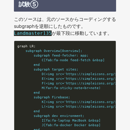
試験⑤
このソースは、元のソースからコーディングする
subgraphを逆順にしたものです。
が最下段に移動しています。
Landmaster135
    subgraph Overview[Overview];
        subgraph feed-fetcher: app;
            C[fab:fa-node feed-fetch &nbsp]
        end
        subgraph target sites;
            D(<img src='https://simpleicons.org/icons/z
            E(<img src='https://simpleicons.org/icons/q
            F(<img src='https://simpleicons.org/icons/w
            M(far:fa-sticky-note<br>note)
        end
        subgraph Firebase;
            K[<img src='https://simpleicons.org/icons/f
            L(<img src='https://simpleicons.org/icons/g
        end
        subgraph dev environment;
            I[fa:fa-laptop MacBook &nbsp]
            J[fab:fa-docker Docker &nbsp]
        end