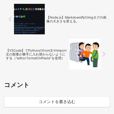
【Node.js】Markdown内のimgタグの画
像の大きさを変える。
【VSCode】でPythonのfrom文やimport
文の順番が勝手に入れ替わらないように
する（”editor.formatOnPaste”を使用）
コメント
コメントを書き込む