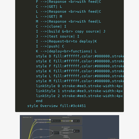
        F -->|Response <br>with feed|C
        C -->|GET| L
        L -->|Response <br>with feed|C
        L -->|GET| M
        M -->|Response <br>with feed|L
        C -->|clone| I
        I -->|build &<br> copy source| J
        J -->|test source| I
        I -->|Request<br>to deploy|K
        I -->|push| C
        K -->|deploy<br>functions| L
        style D fill:#ffffff,color:#000000,stroke:#0000
        style E fill:#ffffff,color:#000000,stroke:#0000
        style F fill:#ffffff,color:#000000,stroke:#0000
        style K fill:#ffffff,color:#000000,stroke:#0000
        style L fill:#ffffff,color:#000000,stroke:#0000
        style M fill:#ffffff,color:#000000,stroke:#0000
        linkStyle 0 stroke:#ee3,stroke-width:4px
        linkStyle 1 stroke:#ee3,stroke-width:4px
        linkStyle 2 stroke:#ee3,stroke-width:4px
        end
    style Overview fill:#3c4451