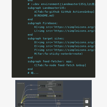
        end
        # ↑↓dev environmentとLandmaster135を入れ替えた。
        subgraph Landmaster135;
            A[fab:fa-github GitHub Actions&nbsp]
            B(README.md)
        end
        subgraph Firebase;
            K[<img src='https://simpleicons.org/icons/f
            L(<img src='https://simpleicons.org/icons/g
        end
        subgraph target sites;
            D(<img src='https://simpleicons.org/icons/z
            E(<img src='https://simpleicons.org/icons/q
            F(<img src='https://simpleicons.org/icons/w
            M(far:fa-sticky-note<br>note)
        end
        subgraph feed-fetcher: app;
            C[fab:fa-node feed-fetch &nbsp]
        end
        # 略...