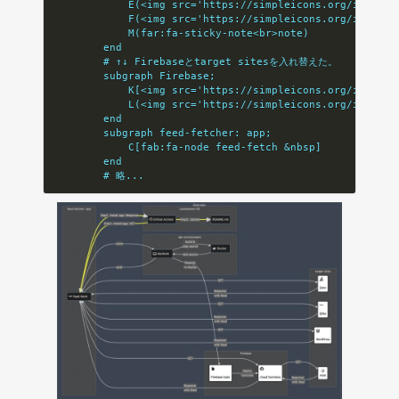
            E(<img src='https://simpleicons.org/icons/q
            F(<img src='https://simpleicons.org/icons/w
            M(far:fa-sticky-note<br>note)
        end
        # ↑↓ Firebaseとtarget sitesを入れ替えた。
        subgraph Firebase;
            K[<img src='https://simpleicons.org/icons/f
            L(<img src='https://simpleicons.org/icons/g
        end
        subgraph feed-fetcher: app;
            C[fab:fa-node feed-fetch &nbsp]
        end
        # 略...