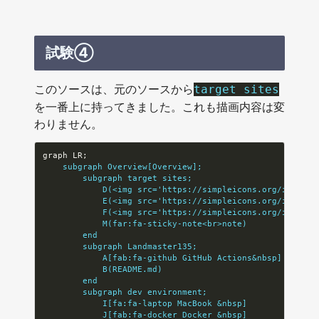
試験④
このソースは、元のソースから
target sites
を一番上に持ってきました。これも描画内容は変
わりません。
    subgraph Overview[Overview];
        subgraph target sites;
            D(<img src='https://simpleicons.org/icons/z
            E(<img src='https://simpleicons.org/icons/q
            F(<img src='https://simpleicons.org/icons/w
            M(far:fa-sticky-note<br>note)
        end
        subgraph Landmaster135;
            A[fab:fa-github GitHub Actions&nbsp]
            B(README.md)
        end
        subgraph dev environment;
            I[fa:fa-laptop MacBook &nbsp]
            J[fab:fa-docker Docker &nbsp]