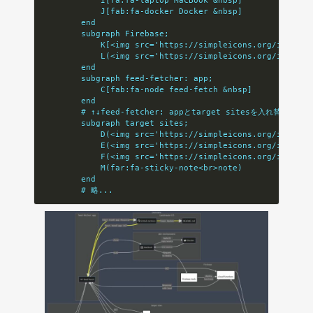
            I[fa:fa-laptop MacBook &nbsp]
            J[fab:fa-docker Docker &nbsp]
        end
        subgraph Firebase;
            K[<img src='https://simpleicons.org/icons/f
            L(<img src='https://simpleicons.org/icons/g
        end
        subgraph feed-fetcher: app;
            C[fab:fa-node feed-fetch &nbsp]
        end
        # ↑↓feed-fetcher: appとtarget sitesを入れ替えた。
        subgraph target sites;
            D(<img src='https://simpleicons.org/icons/z
            E(<img src='https://simpleicons.org/icons/q
            F(<img src='https://simpleicons.org/icons/w
            M(far:fa-sticky-note<br>note)
        end
        # 略...