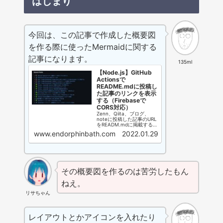
はじまり
今回は、この記事で作成した概要図
を作る際に使ったMermaidに関する
記事になります。
135ml
【Node.js】GitHub
Actionsで
README.mdに投稿し
た記事のリンクを表示
する（Firebaseで
CORS対応）
Zenn、Qiita、ブログ、
noteに投稿した記事のURL
をREADM.mdに掲載するア
プリを作成しました。この
www.endorphinbath.com
2022.01.29
アプリを参考にして自分の
GitHubのプロフィールペー
ジをカッコよくしてみまし
ょう！GitHub Actionsや
Firebaseを題材にしていま
す。
その概要図を作るのは苦労したもん
ねえ。
リサちゃん
レイアウトとかアイコンを入れたり