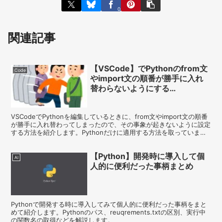
0
関連記事
【VSCode】でPythonのfrom文
Code
やimport文の順番が勝手に入れ
替わらないようにする
（”editor.formatOnPaste”を使
用）
VSCodeでPythonを編集しているときに、from文やimport文の順番
が勝手に入れ替わってしまったので、その事象が起きないように設定
する方法を紹介します。Pythonだけに適用する方法を取っていま
す。
【Python】開発時に導入して個
AI
人的に便利だった事柄まとめ
Pythonで開発する時に導入してみて個人的に便利だった事柄をまと
めて紹介します。Pythonのパス、reuqrements.txtの区別、実行中
の関数名の取得などを解説します。