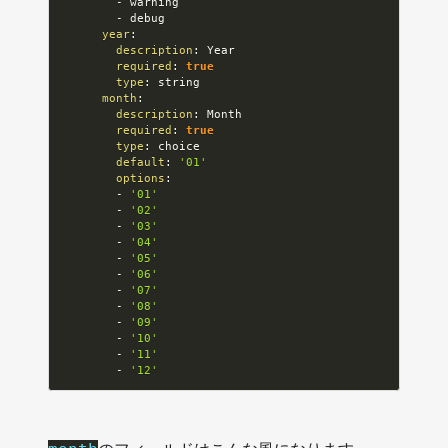
-
 warning

-
 debug

year
:
description
:
 Year

required
:
true
type
:
 string

month
:
description
:
 Month

required
:
true
type
:
 choice

default
:
'01'
options
:
-
'01'
-
'02'
-
'03'
-
'04'
-
'05'
-
'06'
-
'07'
-
'08'
-
'09'
-
'10'
-
'11'
-
'12'