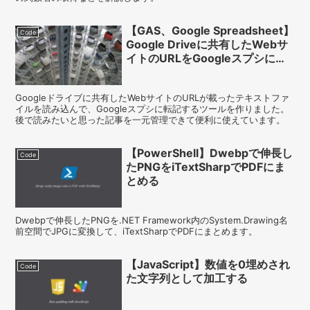
【GAS、Google Spreadsheet】
Code
Google Driveに共有したWebサ
イトのURLをGoogleスプシに転
記する。
Googleドライブに共有したWebサイトのURLが載ったテキストファ
イルを読み込んで、Googleスプシに転記するツールを作りました。
後で読みたいと思った記事を一元管理できて便利に使えています。
【PowerShell】Dwebpで伸長し
Code
たPNGをiTextSharpでPDFにま
とめる
Dwebpで伸長したPNGを.NET Framework内のSystem.Drawing名
前空間でJPGに変換して、iTextSharpでPDFにまとめます。
【JavaScript】数値を0埋めされ
Code
た文字列として加工する