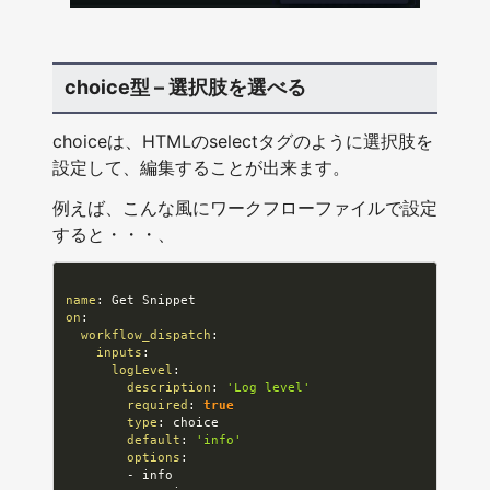
choice型 – 選択肢を選べる
choiceは、HTMLのselectタグのように選択肢を
設定して、編集することが出来ます。
例えば、こんな風にワークフローファイルで設定
すると・・・、
name
:
on
:
workflow_dispatch
:
inputs
:
logLevel
:
description
:
'Log level'
required
:
true
type
:
 choice

default
:
'info'
options
:
-
 info
