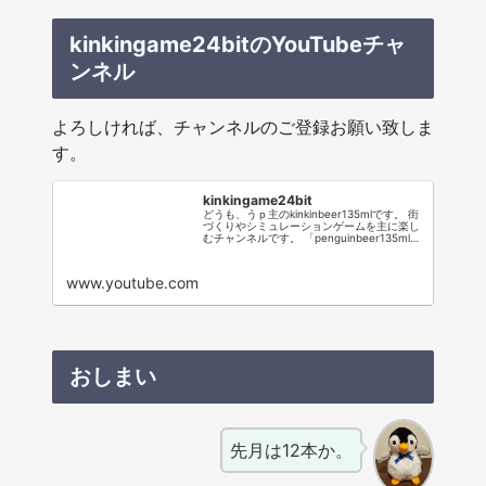
kinkingame24bitのYouTubeチャ
ンネル
よろしければ、チャンネルのご登録お願い致しま
す。
kinkingame24bit
どうも、うｐ主のkinkinbeer135mlです。 街
づくりやシミュレーションゲームを主に楽し
むチャンネルです。 「penguinbeer135ml」
というペンギンと、 「那由多リサ」という女
の子による会話形式でお送りします。 ◆現在
更新中のシリーズ ・Ghost of Tsushima | 対
www.youtube.com
馬に仇なす者共に鉄槌…
おしまい
先月は12本か。