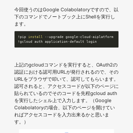
今回使うのはGoogle Colabolatoryですので、以
下のコマンドでノートブック上にShellを実行し
ます。
!
pip 
install
!
gcloud auth application-default login
上記のgcloudコマンドを実行すると、OAuth2の
認証における認可用URLが発行されるので、その
URLをブラウザで叩いて、認可してもらいます。
認可されると、アクセスコードが以下のページに
貼られているのでそのコードを先程gcloud auth
を実行したシェル上で入力します。（Google
Colabolatoryの場合、以下のページを開けてい
ればアクセスコードを入力出来るかと思いま
す。）