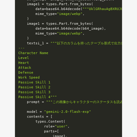
    image1 
=
 types
.
Part
.
from_bytes
(
        data
=
base64
.
b64decode
(
"""
        mime_type
=
"image/webp"
,
)
    image1 
=
 types
.
Part
.
from_bytes
(
        data
=
base64
.
b64decode
(
b64_image
)
,
        mime_type
=
"image/webp"
,
)
    textsi_1 
=
"""以下のカラムを持ったテーブル形式で出力して。

---

Character Name

Level

Heart

Attack

Defense

Work Speed

Passive Skill 1

Passive Skill 2

Passive Skill 3

Passive Skill 4"""
    prompt 
=
"""この画像からキャラクターのステータスを読み取って、Ma
    model 
=
"gemini-2.0-flash-exp"
    contents 
=
[
        types
.
Content
(
            role
=
"user"
,
            parts
=
[
                image1
,