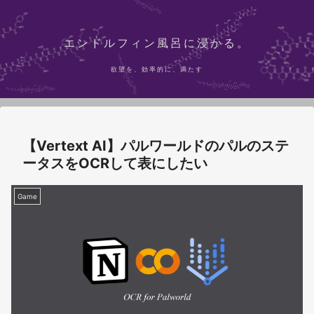
エンドルフィン風呂に浸かる。
欲望を、効率的に、満たす
【Vertext AI】パルワールドのパルのステ
ータスをOCRして表にしたい
Game