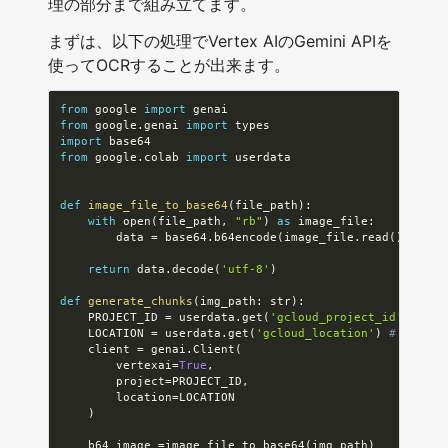
理の部分まで組み立てます。
まずは、以下の処理でVertex AIのGemini APIを
使ってOCRすることが出来ます。
from
 google 
import
from
 google
.
genai 
import
import
from
 google
.
colab 
import
 userdata

def
image_file_to_base64
(
file_path
)
:
with
 open
(
file_path
,
"rb"
)
as
 image_file
:
        data 
=
 base64
.
b64encode
(
image_file
.
read
(
)
)
return
 data
.
decode
(
'utf-8'
)
def
generate_chunks
(
img_path
:
 str
)
:
    PROJECT_ID 
=
 userdata
.
get
(
'gcloud_project_id'
)
# li
    LOCATION 
=
 userdata
.
get
(
'gcloud_location'
)
# like e
    client 
=
 genai
.
Client
(
        vertexai
=
True
,
        project
=
PROJECT_ID
,
        location
=
LOCATION

)
    b64_image 
=
image_file_to_base64
(
img_path
)