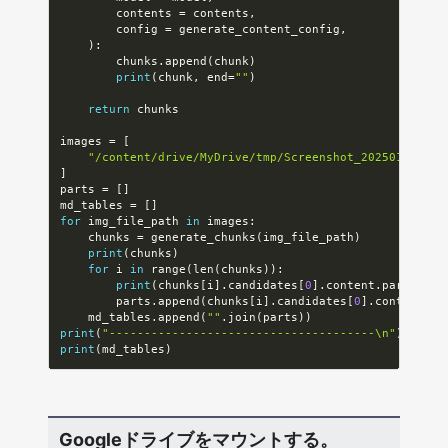
        contents 
=
 contents
,
        config 
=
 generate_content_config
,
)
:
        chunks
.
append
(
chunk
)
print
(
chunk
,
 end
=
""
)
return
 chunks

images 
=
[
"/content/drive/MyDrive/tmp/Screenshot_20250107-045
]
parts 
=
[
]
md_tables 
=
[
]
for
 img_file_path 
in
 images
:
    chunks 
=
 generate_chunks
(
img_file_path
)
print
(
chunks
)
for
 i 
in
 range
(
len
(
chunks
)
)
:
print
(
chunks
[
i
]
.
candidates
[
0
]
.
content
.
parts
[
0
]
.
        parts
.
append
(
chunks
[
i
]
.
candidates
[
0
]
.
content
.
pa
    md_tables
.
append
(
""
.
join
(
parts
)
)
print
(
"--------------------------------------\n"
)
print
(
md_tables
)
Googleドライブをマウントする。