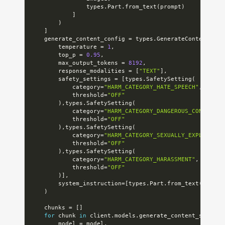
                types
.
Part
.
from_text
(
prompt
)
]
)
]
    generate_content_config 
=
 types
.
GenerateContentConf
        temperature 
=
1
,
        top_p 
=
0.95
,
        max_output_tokens 
=
8192
,
        response_modalities 
=
[
"TEXT"
]
,
        safety_settings 
=
[
types
.
SafetySetting
(
            category
=
"HARM_CATEGORY_HATE_SPEECH"
,
            threshold
=
"OFF"
)
,
types
.
SafetySetting
(
            category
=
"HARM_CATEGORY_DANGEROUS_CONTENT"
,
            threshold
=
"OFF"
)
,
types
.
SafetySetting
(
            category
=
"HARM_CATEGORY_SEXUALLY_EXPLICIT"
,
            threshold
=
"OFF"
)
,
types
.
SafetySetting
(
            category
=
"HARM_CATEGORY_HARASSMENT"
,
            threshold
=
"OFF"
)
]
,
        system_instruction
=
[
types
.
Part
.
from_text
(
textsi
)
    chunks 
=
[
]
for
 chunk 
in
 client
.
models
.
generate_content_stream
(
        model 
=
 model
,