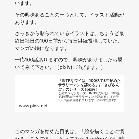
います。
その興味あることの一つとして、イラスト活動が
あります。
さっきから貼られているイラストは、ちょうど最
終出社日の100日前から毎日継続投稿していた、
マンガの絵になります。
一応100話ありますので、興味がありましたら覗
いてみて下さい。（pixivに飛びます。）
「INTPなワイは、100話で3年勤めた
サラリーマンを辞める」/「きびさん
ご」のシリーズ [pixiv]
このマンガシリーズ「INTPなワイは、100話
で3年勤めたサラリーマンを辞める」は合計
100作品公開されています。pixivに登録する
と、「きびさんご」さんの作品に対しいい
www.pixiv.net
ね！やコメントをつけたり、メッセージを送
り交流することができます。
このマンガを始めた目的は、「絵を描くことに慣
れる」ことであり、やってみなきゃ分からない精