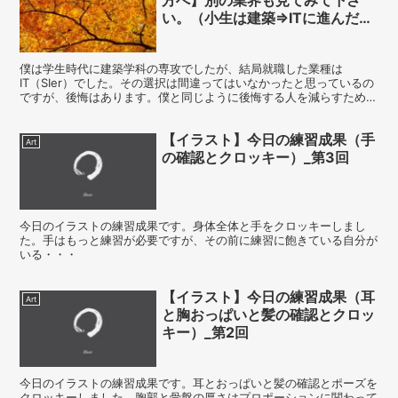
い。（小生は建築⇒ITに進んだ人
です。）
僕は学生時代に建築学科の専攻でしたが、結局就職した業種は
IT（SIer）でした。その選択は間違ってはいなかったと思っているの
ですが、後悔はあります。僕と同じように後悔する人を減らすために
この記事を執筆します。
【イラスト】今日の練習成果（手
Art
の確認とクロッキー）_第3回
今日のイラストの練習成果です。身体全体と手をクロッキーしまし
た。手はもっと練習が必要ですが、その前に練習に飽きている自分が
いる・・・
【イラスト】今日の練習成果（耳
Art
と胸おっぱいと髪の確認とクロッ
キー）_第2回
今日のイラストの練習成果です。耳とおっぱいと髪の確認とポーズを
クロッキーしました。胸郭と骨盤の厚さはプロポーションに関わって