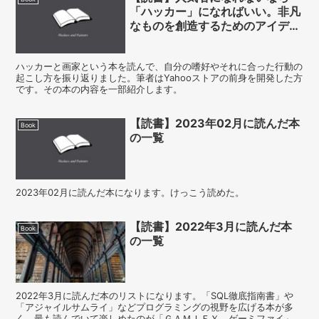
「ハッカー」になればいい。非凡
なものを創造するためのアイディ
ア：「ハッカーと画家」
ハッカーと画家という本を読んで、自分の嗜好やそれに合った行動の
起こし方を振り返りました。筆者はYahooストアの前身を開発した方
です。その本の内容を一部紹介します。
【読書】2023年02月に読んだ本
Book
の一覧
2023年02月に読んだ本になります。けっこう読めた。
【読書】2022年3月に読んだ本
Book
の一覧
2022年3月に読んだ本のリストになります。「SQL徹底指南書」や
「アジャイルサムライ」などプログラミングの視野を広げる本が多
く、最も読んでいて楽しめたのが「ＧＡＭＩＦＹ ゲーミファイ」で