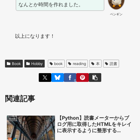
なんとか時間を作れました。
ペンギン
以上になります！
Book
Hobby
book
reading
本
読書
0
関連記事
【Python】読書メーターからブ
Book
ログ用に取得したHTMLをキレイ
に表示するように整形する
（Beautiful Soupを使用）