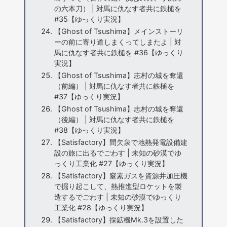
の六本刀） | 対馬に仇なす者共に鉄槌を
#35【ゆっくり実況】
【Ghost of Tsushima】メインストーリ
ーの前に寄り道しまくってしまたよ | 対
馬に仇なす者共に鉄槌を #36【ゆっくり
実況】
【Ghost of Tsushima】志村の城を奪還
（前編） | 対馬に仇なす者共に鉄槌を
#37【ゆっくり実況】
【Ghost of Tsushima】志村の城を奪還
（後編） | 対馬に仇なす者共に鉄槌を
#38【ゆっくり実況】
【Satisfactory】間欠泉で地熱発電設備建
設の旅に出るでごわす | 未知の砂漠でゆ
っくり工業化 #27【ゆっくり実況】
【Satisfactory】窒素ガスを資源井加圧機
で掘り起こして、熱推進型ロケットを製
造するでごわす | 未知の砂漠でゆっくり
工業化 #28【ゆっくり実況】
【Satisfactory】採鉱機Mk.3を設置した