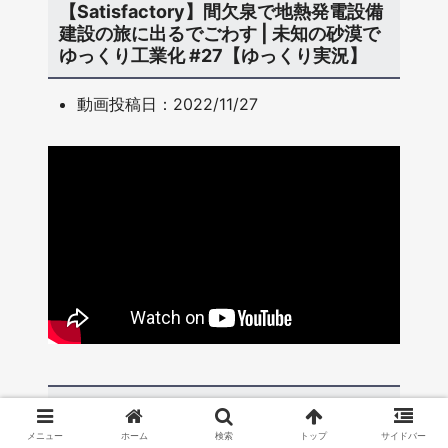
【Satisfactory】間欠泉で地熱発電設備
建設の旅に出るでごわす | 未知の砂漠で
ゆっくり工業化 #27【ゆっくり実況】
動画投稿日：2022/11/27
【Satisfactory】窒素ガスを資源井加圧
機で掘り起こして、熱推進型ロケットを
メニュー
ホーム
検索
トップ
サイドバー