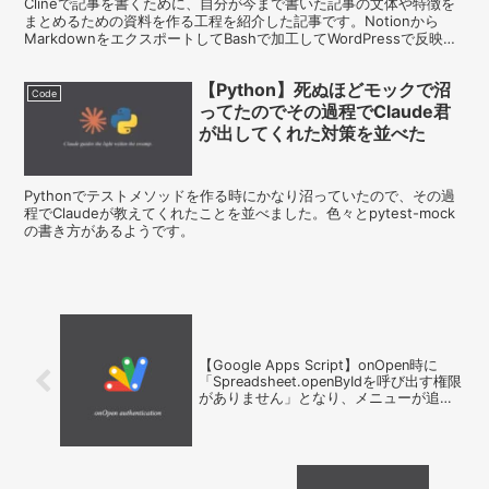
Clineで記事を書くために、自分が今まで書いた記事の文体や特徴を
まとめるための資料を作る工程を紹介した記事です。Notionから
MarkdownをエクスポートしてBashで加工してWordPressで反映し
ます。
【Python】死ぬほどモックで沼
Code
ってたのでその過程でClaude君
が出してくれた対策を並べた
Pythonでテストメソッドを作る時にかなり沼っていたので、その過
程でClaudeが教えてくれたことを並べました。色々とpytest-mock
の書き方があるようです。
【Google Apps Script】onOpen時に
「Spreadsheet.openByIdを呼び出す権限
がありません」となり、メニューが追加
されない