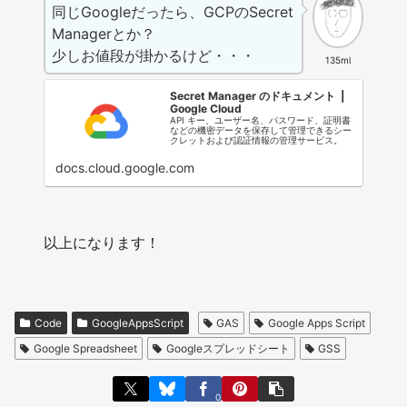
同じGoogleだったら、GCPのSecret
Managerとか？
少しお値段が掛かるけど・・・
135ml
Secret Manager のドキュメント |
Google Cloud
API キー、ユーザー名、パスワード、証明書
などの機密データを保存して管理できるシー
クレットおよび認証情報の管理サービス。
docs.cloud.google.com
以上になります！
Code
GoogleAppsScript
GAS
Google Apps Script
Google Spreadsheet
Googleスプレッドシート
GSS
0