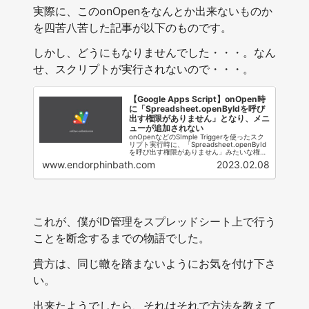
実際に、このonOpenをなんとか出来ないものか
を四苦八苦した記事が以下のものです。
しかし、どうにもなりませんでした・・・。なん
せ、スクリプトが実行されないので・・・。
【Google Apps Script】onOpen時
に「Spreadsheet.openByIdを呼び
出す権限がありません」となり、メニ
ューが追加されない
onOpenなどのSImple Triggerを使ったスク
リプト実行時に、「Spreadsheet.openById
を呼び出す権限がありません」みたいな権限
エラーが発生した時に試したことを紹介しま
www.endorphinbath.com
2023.02.08
す。
これが、僕がID管理をスプレッドシート上で行う
ことを断念するまでの物語でした。
貴方は、同じ轍を踏まないようにお気を付け下さ
い。
出来たようでしたら、それはそれで方法を教えて