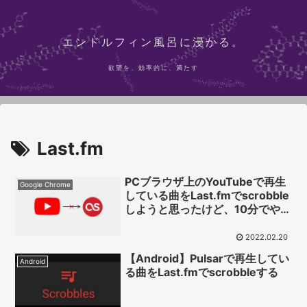
エンドルフィン風呂に浸かる。
欲望を、効率的に、満たす
Last.fm
PCブラウザ上のYouTubeで再生
Google Chrome
している曲をLast.fmでscrobble
しようと思ったけど、10分でやめ
た話
2022.02.20
【Android】Pulsarで再生してい
Android
る曲をLast.fmでscrobbleする